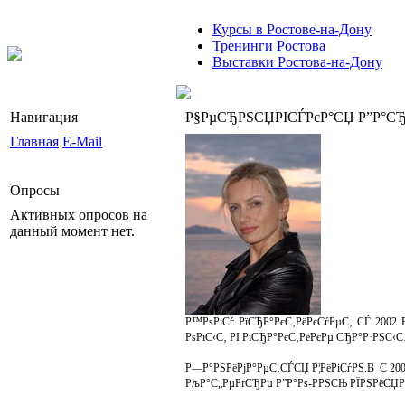
Курсы в Ростове-на-Дону
Тренинги Ростова
Выставки Ростова-на-Дону
Навигация
Р§РµСЂРЅСЏРІСЃРєР°СЏ Р”Р°СЂ
Главная
E-Mail
Опросы
Активных опросов на
данный момент нет.
Р™РѕРіСѓ РїСЂР°РєС‚РёРєСѓРµС‚ СЃ 2002 Р
РѕРїС‹С‚ РІ РїСЂР°РєС‚РёРєРµ СЂР°Р·РЅС
Р—Р°РЅРёРјР°РµС‚СЃСЏ Р¦РёРіСѓРЅ.В C 200
РљР°С„РµРґСЂРµ Р”Р°Рѕ-РРЅСЊ РЇРЅРёСЏРЅ