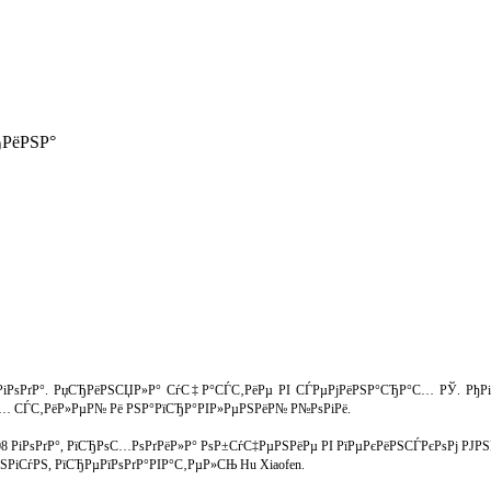
РёРЅР°
іРѕРґР°. РџСЂРёРЅСЏР»Р° СѓС‡Р°СЃС‚РёРµ РІ СЃРµРјРёРЅР°СЂР°С… РЎ. РђРіР°
‹С… СЃС‚РёР»РµР№ Рё РЅР°РїСЂР°РІР»РµРЅРёР№ Р№РѕРіРё.
8 РіРѕРґР°, РїСЂРѕС…РѕРґРёР»Р° РѕР±СѓС‡РµРЅРёРµ РІ РїРµРєРёРЅСЃРєРѕРј РЈ
РіСѓРЅ, РїСЂРµРїРѕРґР°РІР°С‚РµР»СЊ Hu Xiaofen.