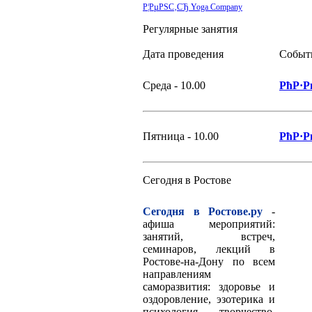
Р¦РµРЅС‚СЂ Yoga Company
Регулярные занятия
Дата проведения
Событ
Среда - 10.00
РћР·Р
Пятница - 10.00
РћР·Р
Сегодня в Ростове
Сегодня в Ростове.ру
-
афиша мероприятий:
занятий, встреч,
семинаров, лекций в
Ростове-на-Дону по всем
направлениям
саморазвития: здоровье и
оздоровление, эзотерика и
психология, творчество,