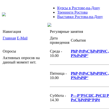
Курсы в Ростове-на-Дону
Тренинги Ростова
Выставки Ростова-на-Дону
Навигация
Регулярные занятия
Главная
E-Mail
Дата
События
проведения
Опросы
Среда -
РћР·РґРѕСЂРѕРІРё
10.00
Р№РѕРіР°
Активных опросов на
данный момент нет.
Пятница -
РћР·РґРѕСЂРѕРІРё
10.00
Р№РѕРіР°
Суббота -
Р—Р°РЅСЏС‚РёСЏ Р
14.30
РѕСЂРёРіР°РјРё